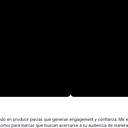
ado en producir piezas que generan engagement y confianza. Me e
ortos para marcas que buscan acercarse a su audiencia de manera 