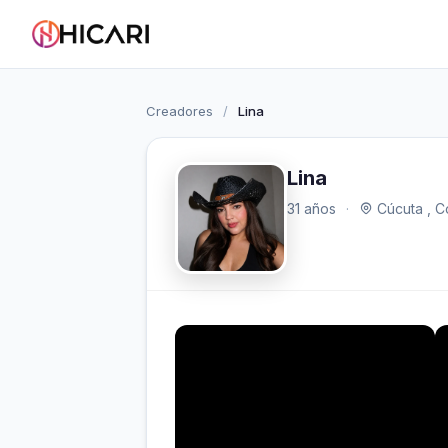
Creadores
/
Lina
Lina
31 años
·
Cúcuta , C