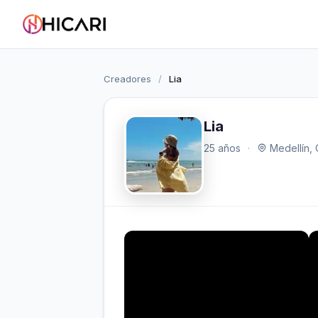
Creadores
/
Lia
Lia
25 años
·
Medellín,