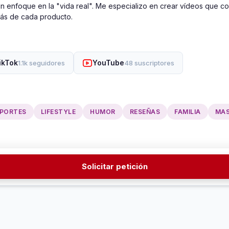
un enfoque en la "vida real". Me especializo en crear vídeos que c
rás de cada producto.
ikTok
YouTube
1.1k seguidores
48 suscriptores
PORTES
LIFESTYLE
HUMOR
RESEÑAS
FAMILIA
MA
Solicitar petición