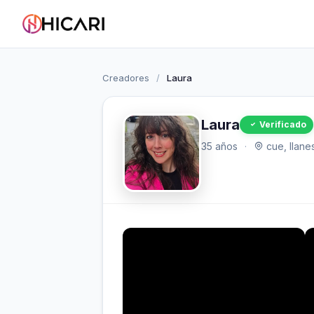
Creadores
/
Laura
Laura
Verificado
35 años
·
cue, llane