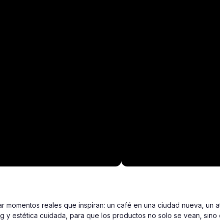
omentos reales que inspiran: un café en una ciudad nueva, un atar
ng y estética cuidada, para que los productos no solo se vean, sino 