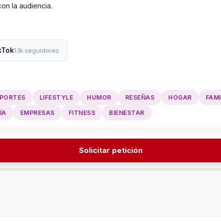
on la audiencia.
kTok
1.1k seguidores
PORTES
LIFESTYLE
HUMOR
RESEÑAS
HOGAR
FAMI
ÍA
EMPRESAS
FITNESS
BIENESTAR
Solicitar petición