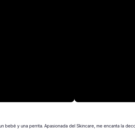
 bebé y una perrita. Apasionada del Skincare, me encanta la decora