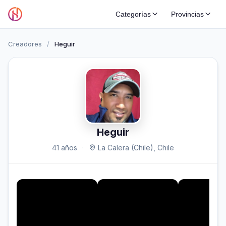
Categorías
Provincias
Creadores
/
Heguir
Heguir
41 años
·
La Calera (Chile), Chile