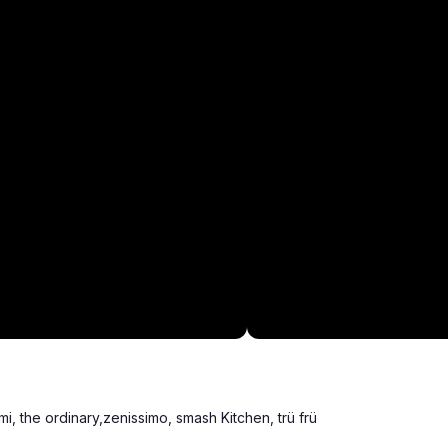
i, the ordinary,zenissimo, smash Kitchen, trü frü