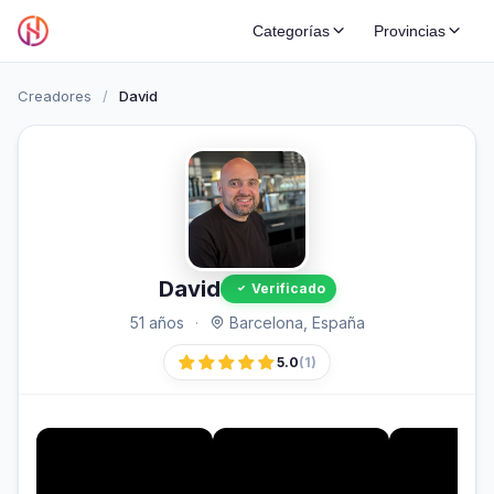
Categorías
Provincias
Creadores
/
David
David
Verificado
51 años
·
Barcelona, España
5.0
(1)