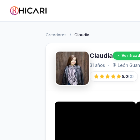
Creadores
/
Claudia
Claudia
Verifica
31 años
·
León Guana
5.0
(2)