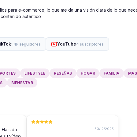
os para e-commerce, lo que me da una visión clara de lo que neces
n contenido auténtico
ikTok
YouTube
1.4k seguidores
4 suscriptores
PORTES
LIFESTYLE
RESEÑAS
HOGAR
FAMILIA
MAS
SS
BIENESTAR
30/12/2025
. Ha sido
 y su vídeo