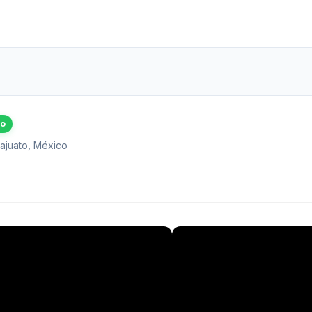
do
juato, México