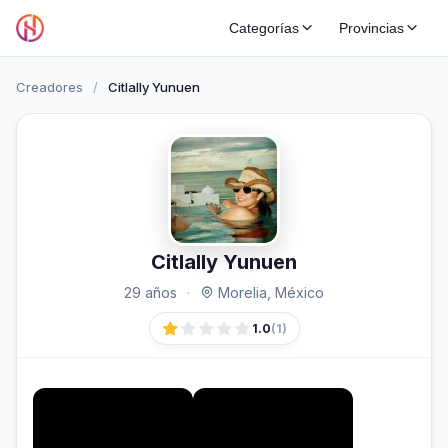
Categorías
Provincias
Creadores
/
Citlally Yunuen
Citlally Yunuen
29 años
·
Morelia, México
1.0
(1)