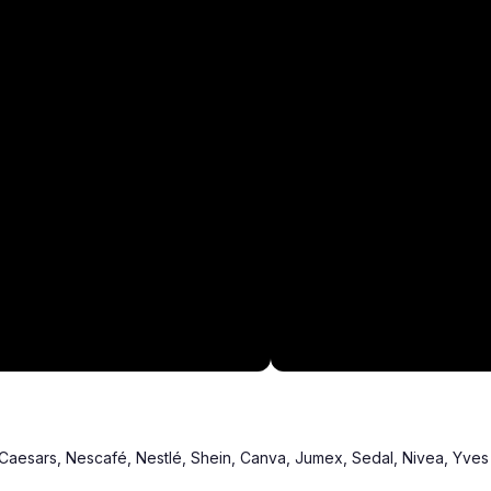
e Caesars, Nescafé, Nestlé, Shein, Canva, Jumex, Sedal, Nivea, Yves