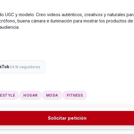
do UGC y modelo. Creo videos auténticos, creativos y naturales pa
crófono, buena cámara e iluminación para mostrar los productos de
udiencia.

kTok
34.1k seguidores
FESTYLE
HOGAR
MODA
FITNESS
Solicitar petición