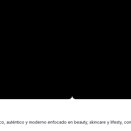
o, auténtico y moderno enfocado en beauty, skincare y lifesty, co